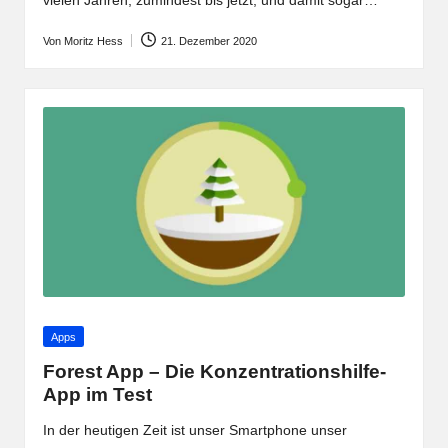
vielen Jahren, zumindest bis jetzt, und damit sogar…
Von
Moritz Hess
21. Dezember 2020
Posted
by
Posted
Apps
in
Forest App – Die Konzentrationshilfe-
App im Test
In der heutigen Zeit ist unser Smartphone unser