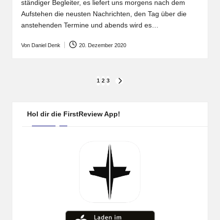
ständiger Begleiter, es liefert uns morgens nach dem
Aufstehen die neusten Nachrichten, den Tag über die
anstehenden Termine und abends wird es…
Von
Daniel Denk
20. Dezember 2020
Posted
by
Seitennummerierung
1
2
3
NEXT
PAGE
der
Beiträge
Hol dir die FirstReview App!