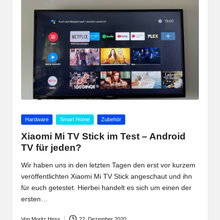
Posted
Hardware
Smart Home
Zubehör
in
Xiaomi Mi TV Stick im Test – Android
TV für jeden?
Wir haben uns in den letzten Tagen den erst vor kurzem
veröffentlichten Xiaomi Mi TV Stick angeschaut und ihn
für euch getestet. Hierbei handelt es sich um einen der
ersten…
Von
Moritz Hess
22. Dezember 2020