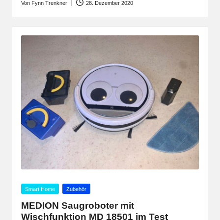
Von
Fynn Trenkner
28. Dezember 2020
Posted
by
Posted
Smart Home
Zubehör
in
MEDION Saugroboter mit
Wischfunktion MD 18501 im Test