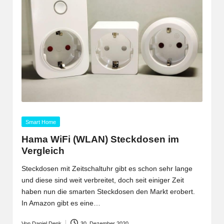
Posted
Smart Home
in
Hama WiFi (WLAN) Steckdosen im
Vergleich
Steckdosen mit Zeitschaltuhr gibt es schon sehr lange
und diese sind weit verbreitet, doch seit einiger Zeit
haben nun die smarten Steckdosen den Markt erobert.
In Amazon gibt es eine…
Von
Daniel Denk
30. Dezember 2020