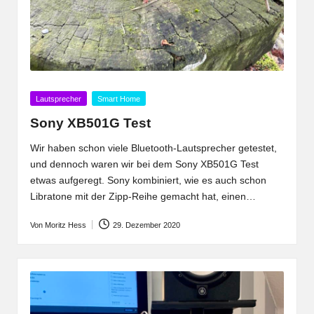
Posted
Lautsprecher
Smart Home
in
Sony XB501G Test
Wir haben schon viele Bluetooth-Lautsprecher getestet,
und dennoch waren wir bei dem Sony XB501G Test
etwas aufgeregt. Sony kombiniert, wie es auch schon
Libratone mit der Zipp-Reihe gemacht hat, einen…
Von
Moritz Hess
29. Dezember 2020
Posted
by