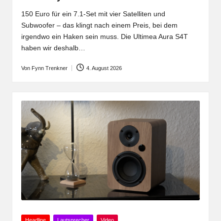
150 Euro für ein 7.1-Set mit vier Satelliten und
Subwoofer – das klingt nach einem Preis, bei dem
irgendwo ein Haken sein muss. Die Ultimea Aura S4T
haben wir deshalb…
Von
Fynn Trenkner
4. August 2026
Posted
by
Posted
Headline
Lautsprecher
Video