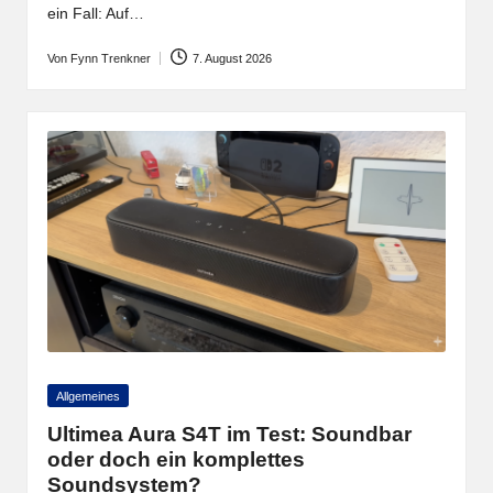
ein Fall: Auf…
Von
Fynn Trenkner
7. August 2026
Posted
by
Posted
Allgemeines
in
Ultimea Aura S4T im Test: Soundbar
oder doch ein komplettes
Soundsystem?