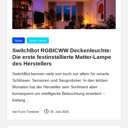
Posted
News
Smart Home
in
SwitchBot RGBICWW Deckenleuchte:
Die erste festinstallierte Matter-Lampe
des Herstellers
SwitchBot kennen viele von euch vor allem für smarte
Schlösser, Sensoren und Saugroboter. In den letzten
Monaten hat der Hersteller sein Sortiment aber
konsequent um intelligente Beleuchtung erweitert –
bislang…
Von
Fynn Trenkner
29. Juni 2026
Posted
by