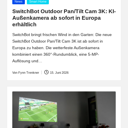
Posted
News
Smart Home
in
SwitchBot Outdoor Pan/Tilt Cam 3K: KI-
Außenkamera ab sofort in Europa
erhältlich
SwitchBot bringt frischen Wind in den Garten: Die neue
SwitchBot Outdoor Pan/Tilt Cam 3K ist ab sofort in
Europa zu haben. Die wetterfeste Außenkamera
kombiniert einen 360°-Rundumblick, eine 5-MP-
Auflösung und…
Von
Fynn Trenkner
15. Juni 2026
Posted
by