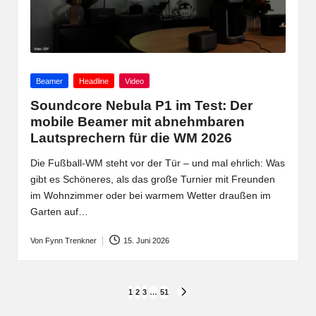
Posted
Beamer
Headline
Video
in
Soundcore Nebula P1 im Test: Der
mobile Beamer mit abnehmbaren
Lautsprechern für die WM 2026
Die Fußball-WM steht vor der Tür – und mal ehrlich: Was
gibt es Schöneres, als das große Turnier mit Freunden
im Wohnzimmer oder bei warmem Wetter draußen im
Garten auf…
Von
Fynn Trenkner
15. Juni 2026
Posted
by
Seitennummerierung
1
2
3
…
51
NEXT
PAGE