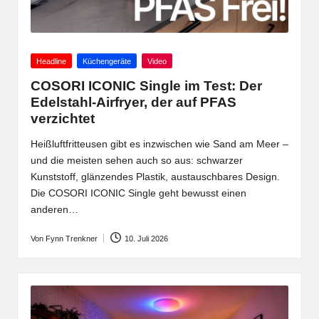
Posted
Headline
Küchengeräte
Video
in
COSORI ICONIC Single im Test: Der
Edelstahl-Airfryer, der auf PFAS
verzichtet
Heißluftfritteusen gibt es inzwischen wie Sand am Meer –
und die meisten sehen auch so aus: schwarzer
Kunststoff, glänzendes Plastik, austauschbares Design.
Die COSORI ICONIC Single geht bewusst einen
anderen…
Von
Fynn Trenkner
10. Juli 2026
Posted
by