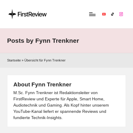
YouTube
TikTok
Instag
F
Technik‑News,
Tests
ir
&
Posts by Fynn Trenkner
s
clevere
Kaufempfehlungen:
t
Alles
Startseite
»
Übersicht für Fynn Trenkner
R
zu
Apple,
e
Smart‑Home,
About Fynn Trenkner
v
Kopfhörern
M.Sc. Fynn Trenkner ist Redaktionsleiter von
&
i
FirstReview und Experte für Apple, Smart Home,
Co.
Audiotechnik und Gaming. Als Kopf hinter unserem
e
YouTube-Kanal liefert er spannende Reviews und
w
fundierte Technik-Insights.