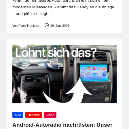
kennt, der ein älteres Auto fährt: Man leiht sich einen
modernen Mietwagen, klemmt das Handy an die Anlage
– und plötzlich liegt…
Von
Fynn Trenkner
29. Juni 2026
Posted
by
Posted
Auto
Headline
Video
in
Android-Autoradio nachrüsten: Unser