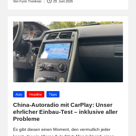
Von
Fynn Trenkner
29. Juni 2026
Posted
by
Posted
Auto
Headline
Tipps
in
China-Autoradio mit CarPlay: Unser
ehrlicher Einbau-Test – inklusive aller
Probleme
Es gibt diesen einen Moment, den vermutlich jeder