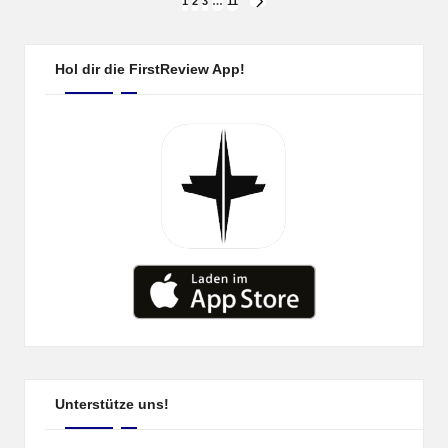
Seitennummerierung
1
2
3
…
11
NEXT
PAGE
der
Beiträge
Hol dir die FirstReview App!
Unterstütze uns!