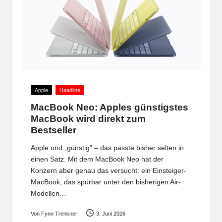
Posted
Apple
Headline
in
MacBook Neo: Apples günstigstes
MacBook wird direkt zum
Bestseller
Apple und „günstig" – das passte bisher selten in
einen Satz. Mit dem MacBook Neo hat der
Konzern aber genau das versucht: ein Einsteiger-
MacBook, das spürbar unter den bisherigen Air-
Modellen…
Von
Fynn Trenkner
3. Juni 2026
Posted