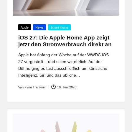
Posted
Apple
News
Smart Home
in
iOS 27: Die Apple Home App zeigt
jetzt den Stromverbrauch direkt an
Apple hat Anfang der Woche auf der WWDC iOS
27 vorgestellt – und seien wir ehrlich: Auf der
Bühne ging es fast ausschließlich um künstliche
Intelligenz, Siri und das übliche…
Von
Fynn Trenkner
10. Juni 2026
Posted
by