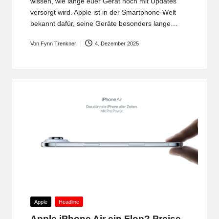
wissen, wie lange euer Gerät noch mit Updates
versorgt wird. Apple ist in der Smartphone-Welt
bekannt dafür, seine Geräte besonders lange…
Von
Fynn Trenkner
4. Dezember 2025
Posted
by
Posted
Apple
Headline
in
Apple iPhone Air ein Flop? Preise