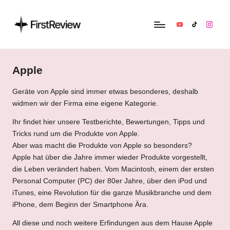
YouTube
TikTok
Instag
F
Technik‑News,
Tests
ir
&
Apple
s
clevere
Kaufempfehlungen:
Geräte von Apple sind immer etwas besonderes, deshalb
t
Alles
widmen wir der Firma eine eigene Kategorie.
R
zu
Ihr findet hier unsere Testberichte, Bewertungen, Tipps und
Apple,
e
Tricks rund um die Produkte von Apple.
Smart‑Home,
Aber was macht die Produkte von Apple so besonders?
v
Kopfhörern
Apple hat über die Jahre immer wieder Produkte vorgestellt,
&
i
die Leben verändert haben. Vom Macintosh, einem der ersten
Co.
Personal Computer (PC) der 80er Jahre, über den iPod und
e
iTunes, eine Revolution für die ganze Musikbranche und dem
w
iPhone, dem Beginn der Smartphone Ära.
All diese und noch weitere Erfindungen aus dem Hause Apple