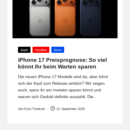
Posted
Apple
Headline
News
in
iPhone 17 Preisprognose: So viel
könnt ihr beim Warten sparen
Die neuen iPhone 17-Modelle sind da, aber lohnt
sich der Kauf zum Release wirklich? Wir zeigen
euch, wann ihr am meisten sparen könnt und
warum sich Geduld definitiv auszahlt. Die…
Von
Fynn Trenkner
12. September 2025
Posted
by