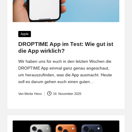
Posted
Apple
in
DROPTIME App im Test: Wie gut ist
die App wirklich?
Wir haben uns für euch in den letzten Wochen die
DROPTIME App einmal ganz genau angeschaut,
um herauszufinden, was die App ausmacht. Heute
soll es darum gehen euch einen guten…
Von
Moritz Hess
16. November 2025
Posted
by