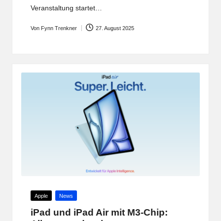
Veranstaltung startet…
Von
Fynn Trenkner
27. August 2025
Posted
by
Posted
Apple
News
in
iPad und iPad Air mit M3-Chip: