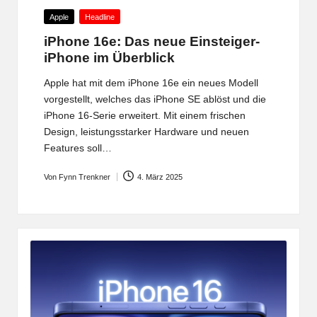
Posted
Apple
Headline
in
iPhone 16e: Das neue Einsteiger-
iPhone im Überblick
Apple hat mit dem iPhone 16e ein neues Modell
vorgestellt, welches das iPhone SE ablöst und die
iPhone 16-Serie erweitert. Mit einem frischen
Design, leistungsstarker Hardware und neuen
Features soll…
Von
Fynn Trenkner
4. März 2025
Posted
by