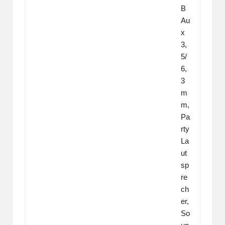
B
Au
x
3,
5/
6,
3
m
m,
Pa
rty
La
ut
sp
re
ch
er,
So