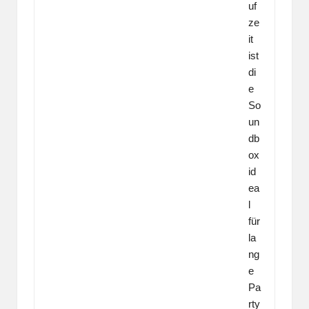
uf
ze
it
ist
di
e
So
un
db
ox
id
ea
l
für
la
ng
e
Pa
rty