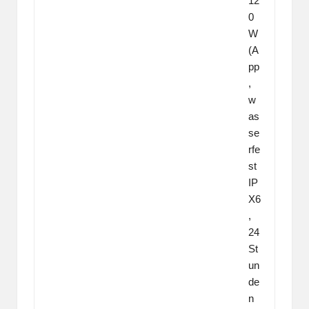
12
0
W
(A
pp
,
w
as
se
rfe
st
IP
X6
,
24
St
un
de
n