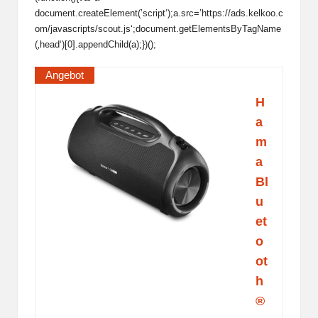
document.createElement(’script‘);a.src=’https://ads.kelkoo.c
om/javascripts/scout.js‘;document.getElementsByTagName
(‚head‘)[0].appendChild(a);})();
Angebot
H
a
m
a
Bl
u
et
o
ot
h
®