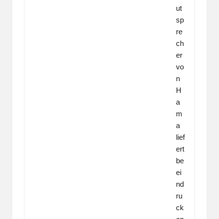
ut
sp
re
ch
er
vo
n
H
a
m
a
lief
ert
be
ei
nd
ru
ck