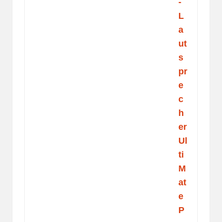
-
L
a
ut
s
pr
e
c
h
er
Ul
ti
M
at
e
P