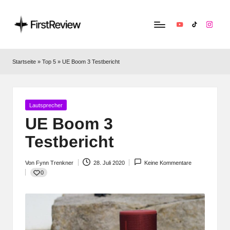
YouTube
TikTok
Instag
F
Technik‑News,
Tests
ir
Startseite
»
Top 5
»
UE Boom 3 Testbericht
&
s
clevere
Kaufempfehlungen:
t
Alles
Posted
Lautsprecher
R
zu
in
UE Boom 3
Apple,
e
Testbericht
Smart‑Home,
v
Kopfhörern
&
Von
Fynn Trenkner
28. Juli 2020
Keine Kommentare
i
Posted
0
Co.
by
e
w