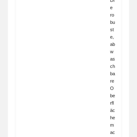
Di
e
ro
bu
st
e,
ab
w
as
ch
ba
re
O
be
rfl
äc
he
m
ac