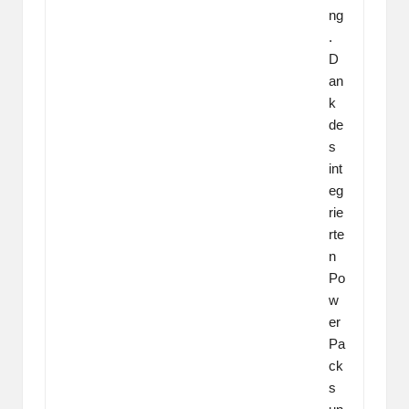
ng
.
D
an
k
de
s
int
eg
rie
rte
n
Po
w
er
Pa
ck
s