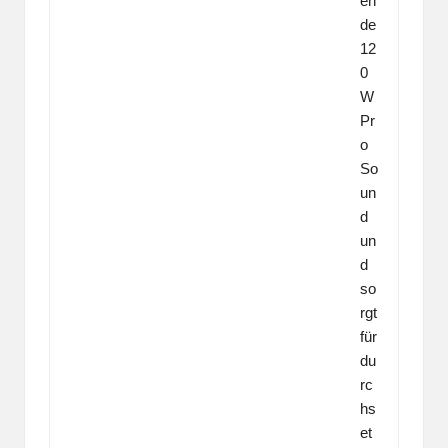
en
de
12
0
W
Pr
o
So
un
d
un
d
so
rgt
für
du
rc
hs
et