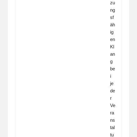
zu
ng
sf
äh
ig
en
Kl
an
g
be
i
je
de
r
Ve
ra
ns
tal
tu