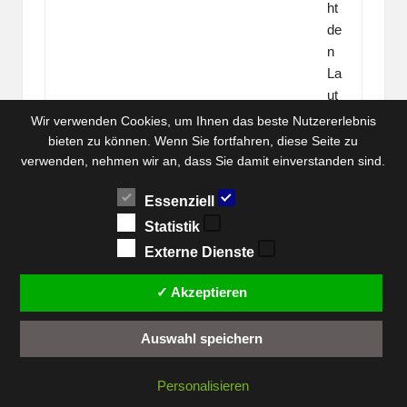
ht
de
n
La
ut
sp
Wir verwenden Cookies, um Ihnen das beste Nutzererlebnis
re
bieten zu können. Wenn Sie fortfahren, diese Seite zu
ch
verwenden, nehmen wir an, dass Sie damit einverstanden sind.
er
Essenziell
be
so
Statistik
nd
Externe Dienste
er
s
✓ Akzeptieren
pfl
eg
Auswahl speichern
el
ei
Personalisieren
ch