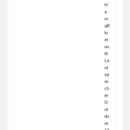
H
a
m
aB
lu
et
oo
th
La
ut
sp
re
ch
er
O
ut
do
or