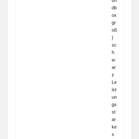
un
db
ox
gr
oß
)
sc
h
w
ar
z
Le
ist
un
gs
st
ar
ke
s