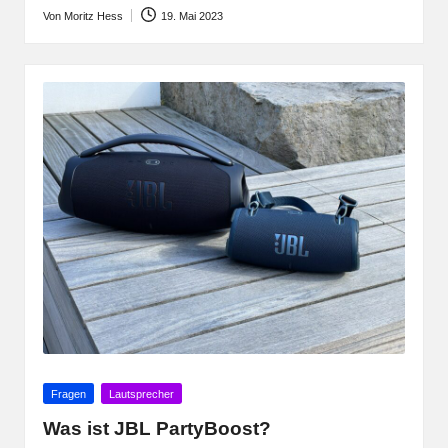
Von
Moritz Hess
19. Mai 2023
Posted
by
Posted
Fragen
Lautsprecher
in
Was ist JBL PartyBoost?