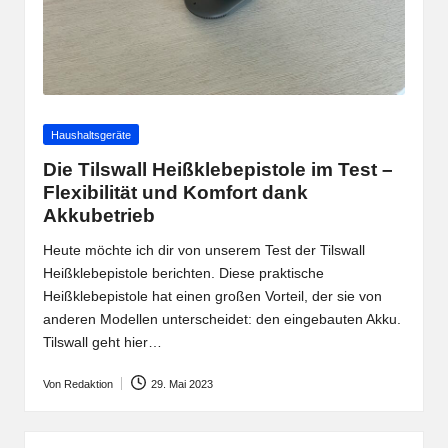
Posted
Haushaltsgeräte
in
Die Tilswall Heißklebepistole im Test –
Flexibilität und Komfort dank
Akkubetrieb
Heute möchte ich dir von unserem Test der Tilswall
Heißklebepistole berichten. Diese praktische
Heißklebepistole hat einen großen Vorteil, der sie von
anderen Modellen unterscheidet: den eingebauten Akku.
Tilswall geht hier…
Von
Redaktion
29. Mai 2023
Posted
by