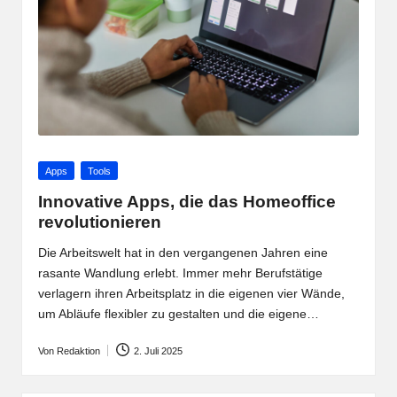
Posted
Apps
Tools
in
Innovative Apps, die das Homeoffice
revolutionieren
Die Arbeitswelt hat in den vergangenen Jahren eine
rasante Wandlung erlebt. Immer mehr Berufstätige
verlagern ihren Arbeitsplatz in die eigenen vier Wände,
um Abläufe flexibler zu gestalten und die eigene…
Von
Redaktion
2. Juli 2025
Posted
by