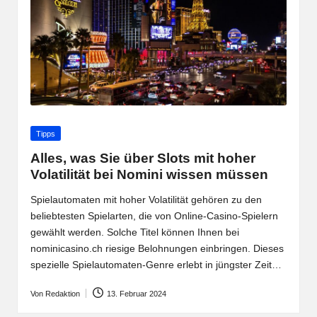
Posted
Tipps
in
Alles, was Sie über Slots mit hoher
Volatilität bei Nomini wissen müssen
Spielautomaten mit hoher Volatilität gehören zu den
beliebtesten Spielarten, die von Online-Casino-Spielern
gewählt werden. Solche Titel können Ihnen bei
nominicasino.ch riesige Belohnungen einbringen. Dieses
spezielle Spielautomaten-Genre erlebt in jüngster Zeit…
Von
Redaktion
13. Februar 2024
Posted
by