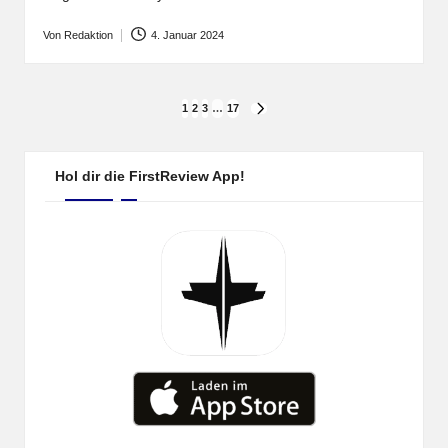
Von
Redaktion
4. Januar 2024
Posted
by
Seitennummerierung
1
2
3
…
17
NEXT
PAGE
der
Beiträge
Hol dir die FirstReview App!