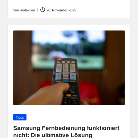
Von
Redaktion
20. November 2025
Posted
by
Posted
Tipps
in
Samsung Fernbedienung funktioniert
nicht: Die ultimative Lösung