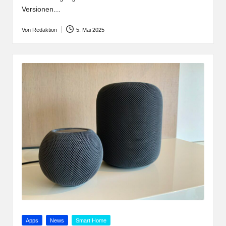
Versionen…
Von
Redaktion
5. Mai 2025
Posted
by
Posted
Apps
News
Smart Home