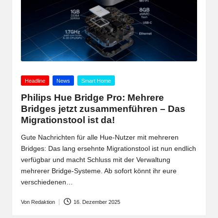
Posted
Headline
News
Smart Home
in
Philips Hue Bridge Pro: Mehrere
Bridges jetzt zusammenführen – Das
Migrationstool ist da!
Gute Nachrichten für alle Hue-Nutzer mit mehreren
Bridges: Das lang ersehnte Migrationstool ist nun endlich
verfügbar und macht Schluss mit der Verwaltung
mehrerer Bridge-Systeme. Ab sofort könnt ihr eure
verschiedenen…
Von
Redaktion
16. Dezember 2025
Posted
by