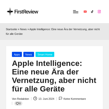
YouTube
TikTok
Instag
F
Technik‑News,
Tests
ir
Startseite
»
News
»
Apple Intelligence: Eine neue Ära der Vernetzung, aber nicht
&
für alle Geräte
s
clevere
Kaufempfehlungen:
t
Alles
R
zu
Posted
Apps
News
Smart Home
in
Apple,
Apple Intelligence:
e
Smart‑Home,
Eine neue Ära der
v
Kopfhörern
&
Vernetzung, aber nicht
i
Co.
für alle Geräte
e
w
Von
Redaktion
13. Juni 2024
Keine Kommentare
Posted
0
by