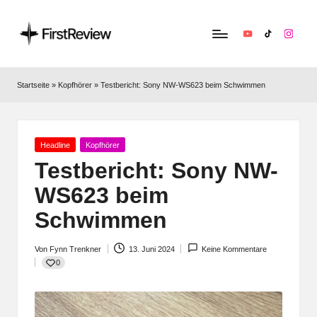
YouTube
TikTok
Instag
F
Technik‑News,
Tests
ir
Startseite
»
Kopfhörer
»
Testbericht: Sony NW-WS623 beim Schwimmen
&
s
clevere
Kaufempfehlungen:
t
Alles
Posted
Headline
Kopfhörer
R
zu
in
Testbericht: Sony NW-
Apple,
e
WS623 beim
Smart‑Home,
v
Kopfhörern
Schwimmen
&
i
Co.
Von
Fynn Trenkner
13. Juni 2024
Keine Kommentare
e
Posted
0
by
w