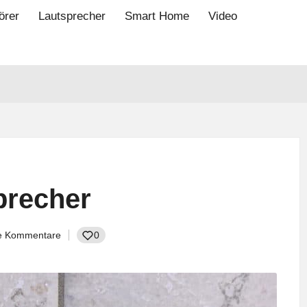
örer
Lautsprecher
Smart Home
Video
precher
e Kommentare
0