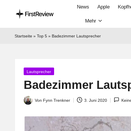
News
Apple
Kopfh
Mehr
F
Technik‑News,
Tests
ir
Startseite
»
Top 5
»
Badezimmer Lautsprecher
&
s
clevere
Kaufempfehlungen:
t
Alles
Posted
Lautsprecher
R
zu
in
Badezimmer Lauts
Apple,
e
Smart‑Home,
v
Von
Fynn Trenkner
3. Juni 2020
Kein
Kopfhörern
Posted
&
by
i
Co.
e