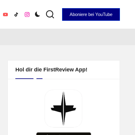
Aboniere bei YouTube
YouTube
TikTok
Instagram
Hol dir die FirstReview App!