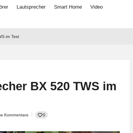
örer
Lautsprecher
Smart Home
Video
WS im Test
echer BX 520 TWS im
ne Kommentare
0