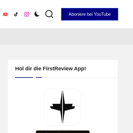
Aboniere bei YouTube
YouTube
TikTok
Instagram
Hol dir die FirstReview App!