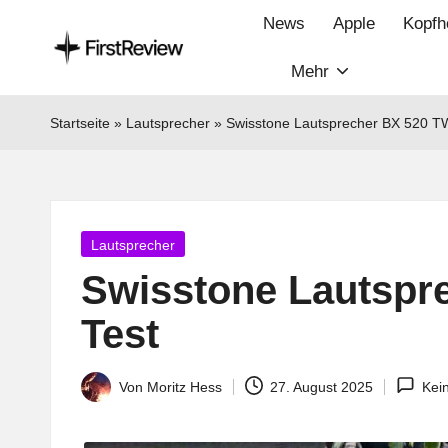
News
Apple
Kopfh
Mehr
F
Technik‑News,
Tests
ir
Startseite
»
Lautsprecher
»
Swisstone Lautsprecher BX 520 T
&
s
clevere
Kaufempfehlungen:
t
Alles
Posted
Lautsprecher
R
zu
in
Swisstone Lautspr
Apple,
e
Smart‑Home,
Test
v
Kopfhörern
&
i
Von
Moritz Hess
27. August 2025
Kei
Posted
Co.
by
e