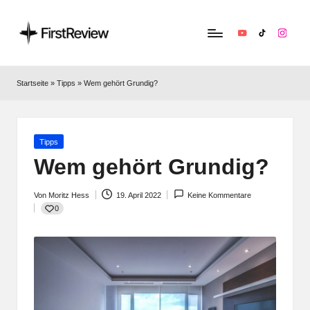
YouTube
TikTok
Instag
F
Technik‑News,
Tests
ir
Startseite
»
Tipps
»
Wem gehört Grundig?
&
s
clevere
Kaufempfehlungen:
t
Alles
Posted
Tipps
R
zu
in
Wem gehört Grundig?
Apple,
e
Smart‑Home,
Von
Moritz Hess
19. April 2022
Keine Kommentare
v
Kopfhörern
Posted
0
by
&
i
Co.
e
w