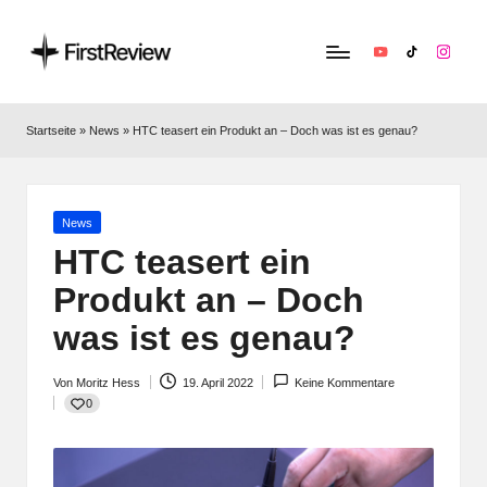
YouTube
TikTok
Instag
F
Technik‑News,
Tests
ir
Startseite
»
News
»
HTC teasert ein Produkt an – Doch was ist es genau?
&
s
clevere
Kaufempfehlungen:
t
Alles
Posted
News
R
zu
in
HTC teasert ein
Apple,
e
Produkt an – Doch
Smart‑Home,
v
Kopfhörern
was ist es genau?
&
i
Co.
Von
Moritz Hess
19. April 2022
Keine Kommentare
e
Posted
0
by
w