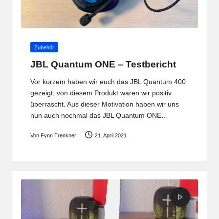
Posted
Zubehör
in
JBL Quantum ONE – Testbericht
Vor kurzem haben wir euch das JBL Quantum 400
gezeigt, von diesem Produkt waren wir positiv
überrascht. Aus dieser Motivation haben wir uns
nun auch nochmal das JBL Quantum ONE…
Von
Fynn Trenkner
21. April 2021
Posted
by