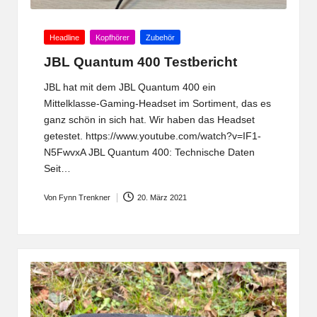
Posted
Headline
Kopfhörer
Zubehör
in
JBL Quantum 400 Testbericht
JBL hat mit dem JBL Quantum 400 ein
Mittelklasse-Gaming-Headset im Sortiment, das es
ganz schön in sich hat. Wir haben das Headset
getestet. https://www.youtube.com/watch?v=IF1-
N5FwvxA JBL Quantum 400: Technische Daten
Seit…
Von
Fynn Trenkner
20. März 2021
Posted
by