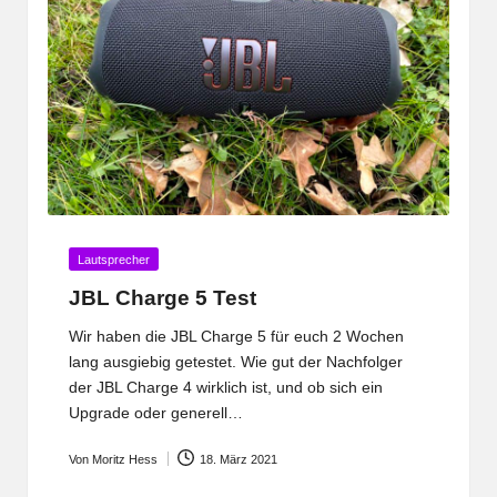
Posted
Lautsprecher
in
JBL Charge 5 Test
Wir haben die JBL Charge 5 für euch 2 Wochen
lang ausgiebig getestet. Wie gut der Nachfolger
der JBL Charge 4 wirklich ist, und ob sich ein
Upgrade oder generell…
Von
Moritz Hess
18. März 2021
Posted
by