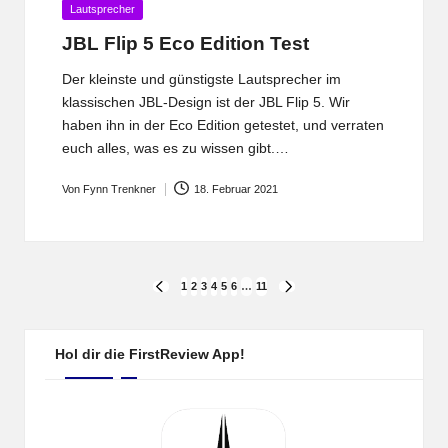
Posted
Lautsprecher
in
JBL Flip 5 Eco Edition Test
Der kleinste und günstigste Lautsprecher im
klassischen JBL-Design ist der JBL Flip 5. Wir
haben ihn in der Eco Edition getestet, und verraten
euch alles, was es zu wissen gibt.…
Von
Fynn Trenkner
18. Februar 2021
Posted
by
Seitennummerierung
1
2
3
4
5
6
…
11
PREVIOUS
NEXT
PAGE
PAGE
der
Beiträge
Hol dir die FirstReview App!