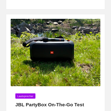
by
Posted
Lautsprecher
in
JBL PartyBox On-The-Go Test