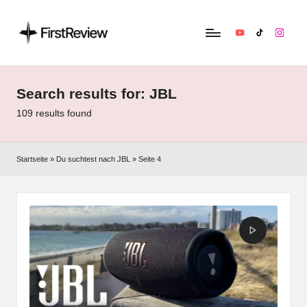
YouTube
TikTok
Instag
F
Technik‑News,
Tests
ir
&
Search results for: JBL
s
clevere
109 results found
Kaufempfehlungen:
t
Alles
R
zu
Startseite
»
Du suchtest nach JBL
»
Seite 4
Apple,
e
Smart‑Home,
v
Kopfhörern
&
i
Co.
e
w