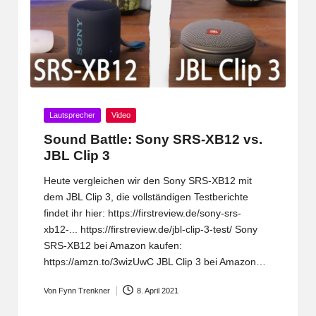
Posted
Lautsprecher
Video
in
Sound Battle: Sony SRS-XB12 vs.
JBL Clip 3
Heute vergleichen wir den Sony SRS-XB12 mit
dem JBL Clip 3, die vollständigen Testberichte
findet ihr hier: https://firstreview.de/sony-srs-
xb12-...​ https://firstreview.de/jbl-clip-3-test/​ Sony
SRS-XB12 bei Amazon kaufen:
https://amzn.to/3wizUwC​ JBL Clip 3 bei Amazon…
Von
Fynn Trenkner
8. April 2021
Posted
by