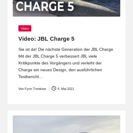
Posted
Video
in
Video: JBL Charge 5
Sie ist da! Die nächste Generation der JBL Charge.
Mit der JBL Charge 5 verbessert JBL viele
Kritikpunkte des Vorgängers und verleiht der
Charge ein neues Design, den ausführlichen
Testbericht…
Von
Fynn Trenkner
6. Mai 2021
Posted
by