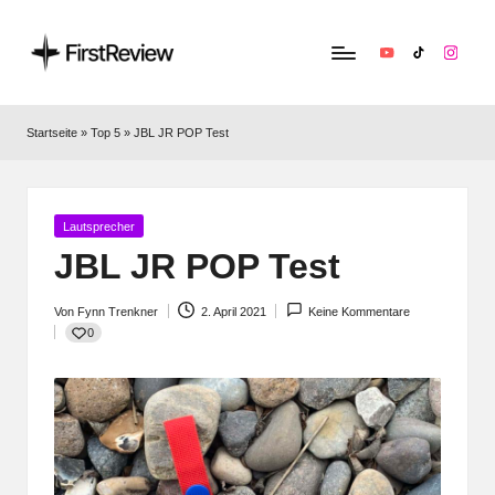
YouTube
TikTok
Instag
F
Technik‑News,
Tests
ir
Startseite
»
Top 5
»
JBL JR POP Test
&
s
clevere
Kaufempfehlungen:
t
Alles
Posted
Lautsprecher
R
zu
in
JBL JR POP Test
Apple,
e
Smart‑Home,
Von
Fynn Trenkner
2. April 2021
Keine Kommentare
v
Kopfhörern
Posted
0
by
&
i
Co.
e
w