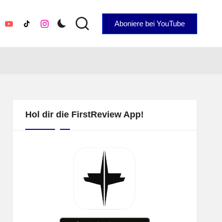
Aboniere bei YouTube
YouTube
TikTok
Instagram
Hol dir die FirstReview App!