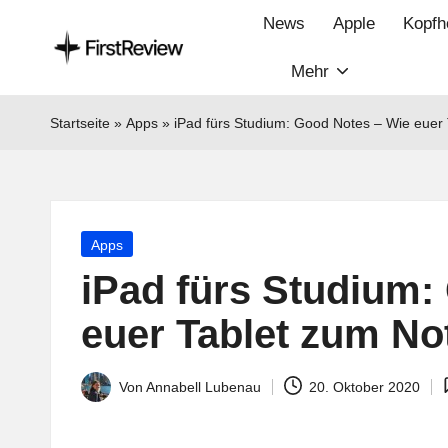
News
Apple
Kopfh
Mehr
F
Technik‑News,
Tests
ir
Startseite
»
Apps
»
iPad fürs Studium: Good Notes – Wie euer 
&
s
clevere
Kaufempfehlungen:
t
Alles
Posted
Apps
R
zu
in
iPad fürs Studium:
Apple,
e
Smart‑Home,
euer Tablet zum No
v
Kopfhörern
&
i
Von
Annabell Lubenau
20. Oktober 2020
Posted
Co.
by
e