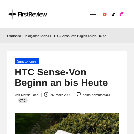
YouTube
TikTok
Instag
F
Technik‑News,
Tests
ir
Startseite
»
In eigener Sache
»
HTC Sense-Von Beginn an bis Heute
&
s
clevere
Kaufempfehlungen:
t
Alles
Posted
Smartphones
R
zu
in
HTC Sense-Von
Apple,
e
Beginn an bis Heute
Smart‑Home,
v
Kopfhörern
&
Von
Moritz Hess
26. März 2020
Keine Kommentare
i
Posted
0
Co.
by
e
w