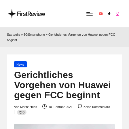
YouTube
TikTok
Instag
F
Technik‑News,
Tests
ir
Startseite
»
5GSmartphone
»
Gerichtliches Vorgehen von Huawei gegen FCC
&
beginnt
s
clevere
Kaufempfehlungen:
t
Alles
R
zu
Posted
News
in
Apple,
Gerichtliches
e
Smart‑Home,
Vorgehen von Huawei
v
Kopfhörern
&
gegen FCC beginnt
i
Co.
e
Von
Moritz Hess
10. Februar 2021
Keine Kommentare
Posted
0
w
by