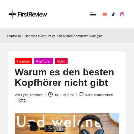
YouTube
TikTok
Instag
F
Technik‑News,
Tests
ir
Startseite
»
Headline
»
Warum es den besten Kopfhörer nicht gibt
&
s
clevere
Kaufempfehlungen:
t
Alles
Posted
Headline
Kopfhörer
Video
R
zu
in
Warum es den besten
Apple,
e
Kopfhörer nicht gibt
Smart‑Home,
v
Kopfhörern
&
Von
Fynn Trenkner
19. Juni 2022
Keine Kommentare
i
Posted
0
Co.
by
e
w