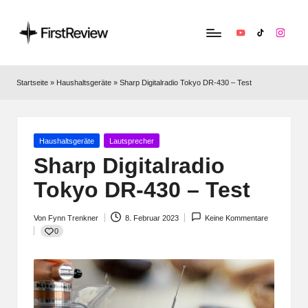
YouTube
TikTok
Instag
F
Technik‑News,
Tests
ir
Startseite
»
Haushaltsgeräte
»
Sharp Digitalradio Tokyo DR-430 – Test
&
s
clevere
Kaufempfehlungen:
t
Alles
Posted
Haushaltsgeräte
Lautsprecher
R
zu
in
Sharp Digitalradio
Apple,
e
Tokyo DR-430 – Test
Smart‑Home,
v
Kopfhörern
&
Von
Fynn Trenkner
8. Februar 2023
Keine Kommentare
i
Posted
0
Co.
by
e
w