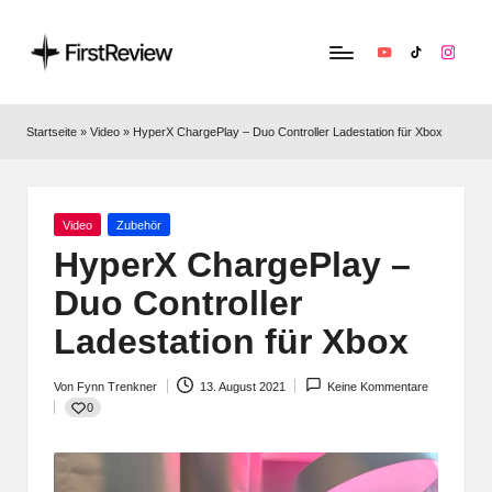
YouTube
TikTok
Instag
F
Technik‑News,
Tests
ir
Startseite
»
Video
»
HyperX ChargePlay – Duo Controller Ladestation für Xbox
&
s
clevere
Kaufempfehlungen:
t
Alles
Posted
Video
Zubehör
R
zu
in
HyperX ChargePlay –
Apple,
e
Duo Controller
Smart‑Home,
v
Kopfhörern
Ladestation für Xbox
&
i
Co.
Von
Fynn Trenkner
13. August 2021
Keine Kommentare
e
Posted
0
by
w