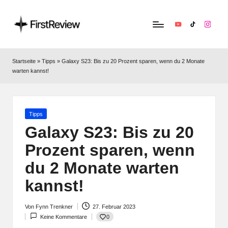
YouTube
TikTok
Instag
F
Technik‑News,
Tests
ir
Startseite
»
Tipps
»
Galaxy S23: Bis zu 20 Prozent sparen, wenn du 2 Monate
&
warten kannst!
s
clevere
Kaufempfehlungen:
t
Alles
R
zu
Posted
Tipps
in
Apple,
Galaxy S23: Bis zu 20
e
Smart‑Home,
Prozent sparen, wenn
v
Kopfhörern
&
du 2 Monate warten
i
Co.
kannst!
e
w
Von
Fynn Trenkner
27. Februar 2023
Posted
0
Keine Kommentare
by