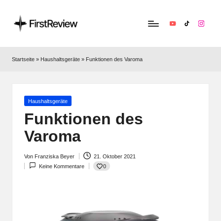
YouTube
TikTok
Instag
F
Technik‑News,
Tests
ir
Startseite
»
Haushaltsgeräte
»
Funktionen des Varoma
&
s
clevere
Kaufempfehlungen:
t
Alles
Posted
Haushaltsgeräte
R
zu
in
Funktionen des
Apple,
e
Varoma
Smart‑Home,
v
Kopfhörern
&
Von
Franziska Beyer
21. Oktober 2021
i
Posted
Co.
0
Keine Kommentare
by
e
w