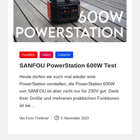
Posted
Headline
Video
Zubehör
in
SANFOU PowerStation 600W Test
Heute dürfen wir euch mal wieder eine
PowerStation vorstellen, die PowerStation 600W
von SANFOU ist aber nicht nur für 230V gut: Dank
ihrer Größe und mehreren praktischen Funktionen
ist sie…
Von
Fynn Trenkner
3. November 2023
Posted
by