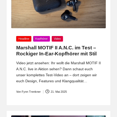
Posted
Headline
Kopfhörer
Video
in
Marshall MOTIF II A.N.C. im Test –
Rockiger In-Ear-Kopfhörer mit Stil
Video jetzt ansehen: Ihr wollt die Marshall MOTIF II
A.N.C. live in Aktion sehen? Dann schaut euch
unser komplettes Test-Video an – dort zeigen wir
euch Design, Features und Klangqualität…
Von
Fynn Trenkner
21. Mai 2025
Posted
by