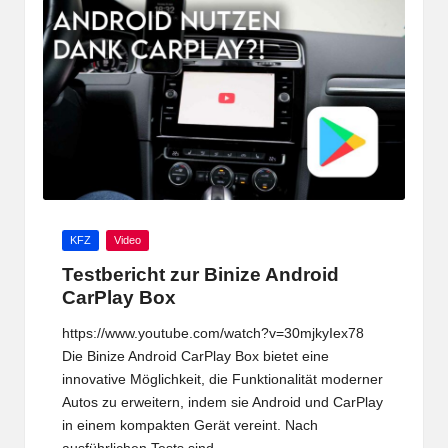
Posted
KFZ
Video
in
Testbericht zur Binize Android
CarPlay Box
https://www.youtube.com/watch?v=30mjkyIex78
Die Binize Android CarPlay Box bietet eine
innovative Möglichkeit, die Funktionalität moderner
Autos zu erweitern, indem sie Android und CarPlay
in einem kompakten Gerät vereint. Nach