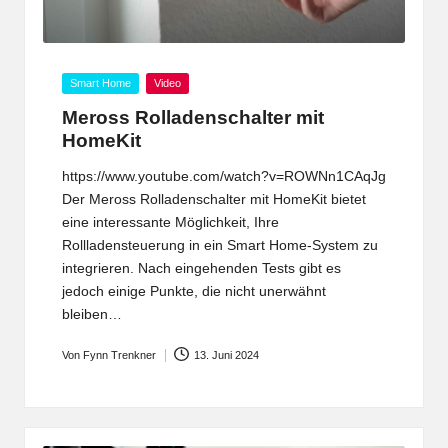
Posted
Smart Home
Video
in
Meross Rolladenschalter mit
HomeKit
https://www.youtube.com/watch?v=ROWNn1CAqJg
Der Meross Rolladenschalter mit HomeKit bietet
eine interessante Möglichkeit, Ihre
Rollladensteuerung in ein Smart Home-System zu
integrieren. Nach eingehenden Tests gibt es
jedoch einige Punkte, die nicht unerwähnt
bleiben…
Von
Fynn Trenkner
13. Juni 2024
Posted
by