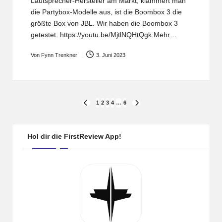
Lautsprecher-Hersteller am Markt, klammert man
die Partybox-Modelle aus, ist die Boombox 3 die
größte Box von JBL. Wir haben die Boombox 3
getestet. https://youtu.be/MjtlNQHtQgk Mehr…
Von
Fynn Trenkner
3. Juni 2023
Posted
by
Seitennummerierung
1
2
3
4
…
6
PREVIOUS
NEXT
PAGE
PAGE
der
Beiträge
Hol dir die FirstReview App!