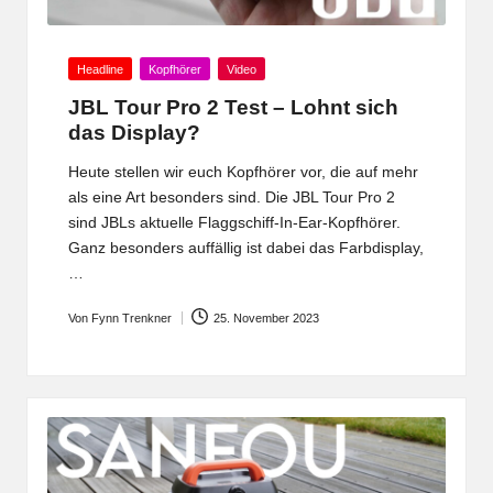
Posted
Headline
Kopfhörer
Video
in
JBL Tour Pro 2 Test – Lohnt sich
das Display?
Heute stellen wir euch Kopfhörer vor, die auf mehr
als eine Art besonders sind. Die JBL Tour Pro 2
sind JBLs aktuelle Flaggschiff-In-Ear-Kopfhörer.
Ganz besonders auffällig ist dabei das Farbdisplay,
…
Von
Fynn Trenkner
25. November 2023
Posted
by