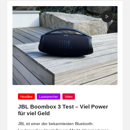
Posted
Headline
Lautsprecher
Video
in
JBL Boombox 3 Test – Viel Power
für viel Geld
JBL ist einer der bekanntesten Bluetooth-