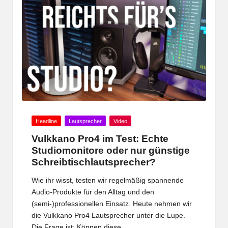
Posted
Headline
Lautsprecher
Video
in
Vulkkano Pro4 im Test: Echte
Studiomonitore oder nur günstige
Schreibtischlautsprecher?
Wie ihr wisst, testen wir regelmäßig spannende
Audio-Produkte für den Alltag und den
(semi-)professionellen Einsatz. Heute nehmen wir
die Vulkkano Pro4 Lautsprecher unter die Lupe.
Die Frage ist: Können diese…