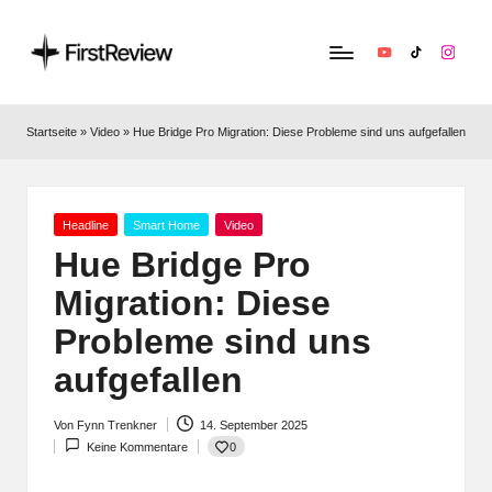
YouTube
TikTok
Instag
F
Technik‑News,
Tests
ir
Startseite
»
Video
»
Hue Bridge Pro Migration: Diese Probleme sind uns aufgefallen
&
s
clevere
Kaufempfehlungen:
t
Alles
Posted
Headline
Smart Home
Video
R
zu
in
Hue Bridge Pro
Apple,
e
Migration: Diese
Smart‑Home,
v
Kopfhörern
Probleme sind uns
&
i
aufgefallen
Co.
e
Von
Fynn Trenkner
14. September 2025
w
Posted
0
Keine Kommentare
by