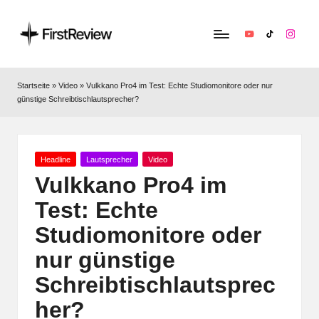
YouTube
TikTok
Instag
F
Technik‑News,
Tests
ir
Startseite
»
Video
»
Vulkkano Pro4 im Test: Echte Studiomonitore oder nur
&
günstige Schreibtischlautsprecher?
s
clevere
Kaufempfehlungen:
t
Alles
R
zu
Posted
Headline
Lautsprecher
Video
in
Apple,
Vulkkano Pro4 im
e
Smart‑Home,
Test: Echte
v
Kopfhörern
&
Studiomonitore oder
i
Co.
nur günstige
e
Schreibtischlautsprec
w
her?