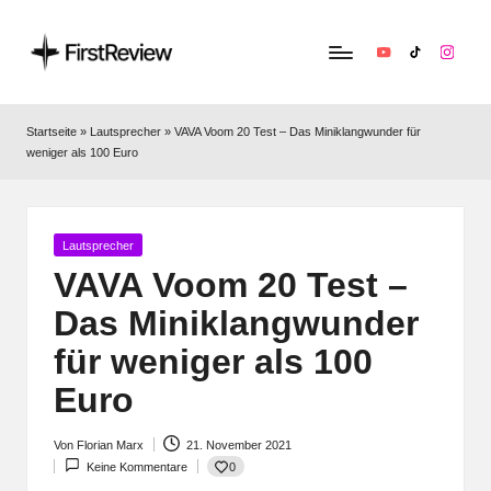
YouTube
TikTok
Instag
F
Technik‑News,
Tests
ir
Startseite
»
Lautsprecher
»
VAVA Voom 20 Test – Das Miniklangwunder für
&
weniger als 100 Euro
s
clevere
Kaufempfehlungen:
t
Alles
R
zu
Posted
Lautsprecher
in
Apple,
VAVA Voom 20 Test –
e
Smart‑Home,
Das Miniklangwunder
v
Kopfhörern
&
für weniger als 100
i
Co.
Euro
e
w
Von
Florian Marx
21. November 2021
Posted
0
Keine Kommentare
by