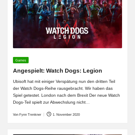
Posted
Games
in
Angespielt: Watch Dogs: Legion
Ubisoft hat mit einiger Verspätung nun den dritten Teil
der Watch Dogs-Reihe rausgebracht. Wir haben das
Spiel getestet. London nach dem Brexit Der neue Watch
Dogs-Teil spielt zur Abwechslung nicht…
Von
Fynn Trenkner
1. November 2020
Posted
by