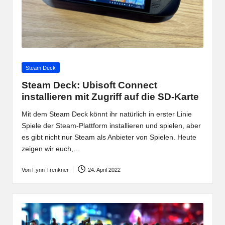
Posted
Steam Deck
in
Steam Deck: Ubisoft Connect
installieren mit Zugriff auf die SD-Karte
Mit dem Steam Deck könnt ihr natürlich in erster Linie
Spiele der Steam-Plattform installieren und spielen, aber
es gibt nicht nur Steam als Anbieter von Spielen. Heute
zeigen wir euch,…
Von
Fynn Trenkner
24. April 2022
Posted
by