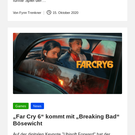
fünfte Spiel der…
Von
Fynn Trenkner
15. Oktober 2020
Posted
by
Posted
Games
News
in
„Far Cry 6“ kommt mit „Breaking Bad“
Bösewicht
Auf der digitalen Keynote "Ubisoft Forward" hat der