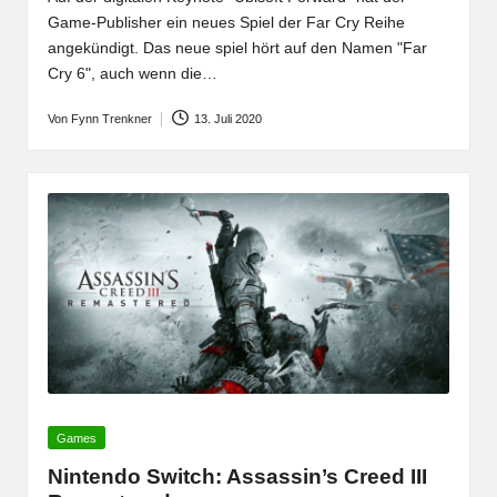
Game-Publisher ein neues Spiel der Far Cry Reihe
angekündigt. Das neue spiel hört auf den Namen "Far
Cry 6", auch wenn die…
Von
Fynn Trenkner
13. Juli 2020
Posted
by
Posted
Games
in
Nintendo Switch: Assassin’s Creed III