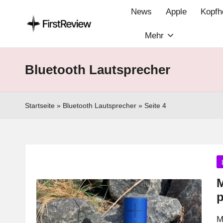
News
Apple
Kopfh
Mehr
F
Technik‑News,
Tests
ir
Bluetooth Lautsprecher
&
s
clevere
Kaufempfehlungen:
t
Startseite
»
Bluetooth Lautsprecher
»
Seite 4
Alles
R
zu
Apple,
e
Smart‑Home,
P
v
Kopfhörern
in
M
&
i
p
Co.
e
M