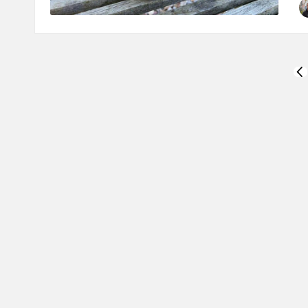
P
b
Seitennummerierung
PR
PA
der
Beiträge