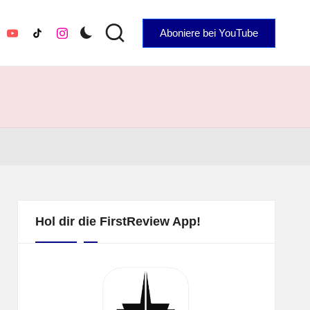
Aboniere bei YouTube
YouTube
TikTok
Instagram
Hol dir die FirstReview App!