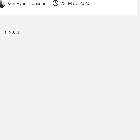
Von
Fynn Trenkner
23. März 2020
osted
y
1
2
3
4
EVIOUS
GE