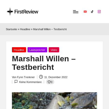
YouTube
TikTok
Instag
F
Technik‑News,
Tests
ir
Startseite
»
Headline
»
Marshall Willen – Testbericht
&
s
clevere
Kaufempfehlungen:
t
Alles
Posted
Headline
Lautsprecher
Video
R
zu
in
Marshall Willen –
Apple,
e
Testbericht
Smart‑Home,
v
Kopfhörern
&
Von
Fynn Trenkner
11. Dezember 2022
i
Posted
Co.
0
Keine Kommentare
by
e
w