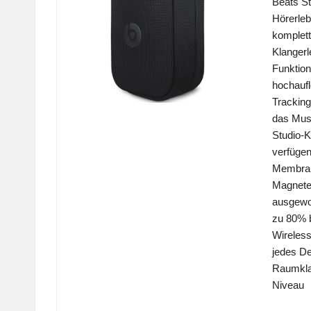
Beats St
Hörerleb
komplett
Klangerl
Funktion
hochauf
Tracking
das Mus
Studio-K
verfügen
Membran
Magneten
ausgewog
zu 80% b
Wireless
jedes De
Raumkla
Niveau