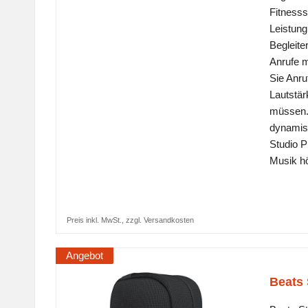
Fitnesss
Leistung
Begleite
Anrufe m
Sie Anru
Lautstär
müssen.
dynamis
Studio P
Musik h
Preis inkl. MwSt., zzgl. Versandkosten
Angebot
Beats 