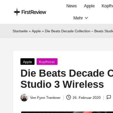
News
Apple
Kopfh
Mehr
F
Technik‑News,
Tests
ir
Startseite
»
Apple
»
Die Beats Decade Collection – Beats Studi
&
s
clevere
Kaufempfehlungen:
t
Alles
Posted
Apple
Kopfhörer
R
zu
in
Die Beats Decade C
Apple,
e
Smart‑Home,
Studio 3 Wireless
v
Kopfhörern
&
i
Von
Fynn Trenkner
26. Februar 2020
Posted
Co.
by
e