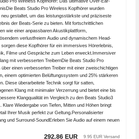
udio Pro Wireless Kopfhörer: Das ultimative Over-Ear-
nisDie Beats Studio Pro Wireless Kopfhörer wurden
 neu gestaltet, um das leistungsstärkste und präziseste
ebnis der Beats-Serie zu bieten. Mit fortschrittlichen
en wie einer anpassbaren Akustikplattform,
lösendem verlustfreiem Audio und dynamischem Head-
 sorgen diese Kopfhörer für ein immersives Hörerlebnis,
ik, Filme und Gespräche zum Leben erweckt.Immersiver
lang mit verbesserten TreibernDie Beats Studio Pro
 über einen verbesserten Treiber mit einer zweischichtigen
, einem optimierten Belüftungssystem und 25% stärkeren
. Diese überarbeitete Technik sorgt für satten,
enen Klang mit minimaler Verzerrung und bietet eine bis
essere Klangqualität im Vergleich zu den Beats Studio3
. Klare Wiedergabe von Tiefen, Mitten und Höhen bringt
tail Ihrer Musik perfekt zur Geltung.Personalisierter
ng und Surround-SoundErleben Sie Audio auf einem neuen
292.86 EUR
9.95 EUR Versand