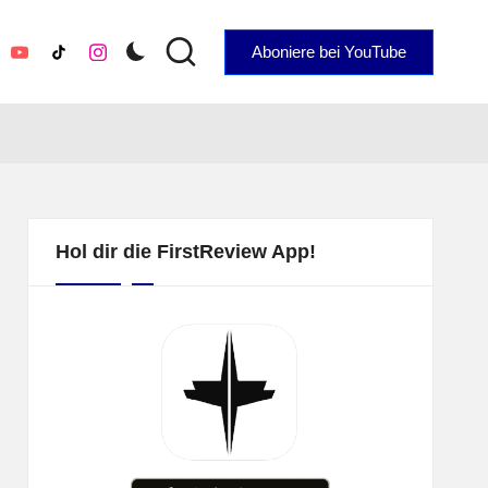
Aboniere bei YouTube
YouTube
TikTok
Instagram
Hol dir die FirstReview App!