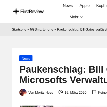
News
Apple
Kopfh
Mehr
F
Technik‑News,
Tests
ir
Startseite
»
5GSmartphone
»
Paukenschlag: Bill Gates verläss
&
s
clevere
Kaufempfehlungen:
t
Alles
Posted
News
R
zu
in
Paukenschlag: Bill 
Apple,
e
Smart‑Home,
Microsofts Verwalt
v
Kopfhörern
&
i
Von
Moritz Hess
15. März 2020
Kein
Posted
Co.
by
e