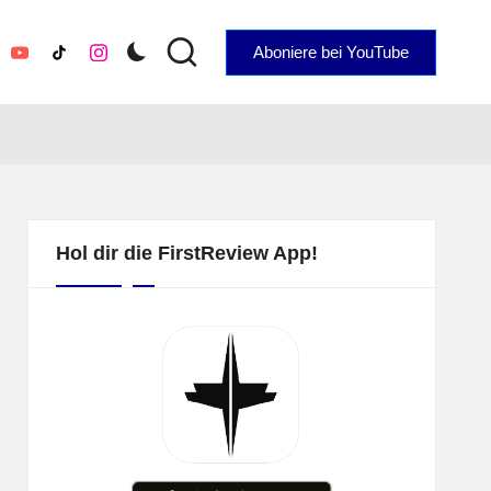
Aboniere bei YouTube
YouTube
TikTok
Instagram
Hol dir die FirstReview App!