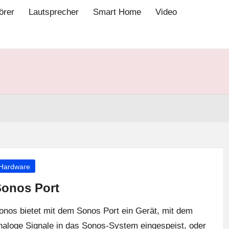
örer
Lautsprecher
Smart Home
Video
osted
Hardware
onos Port
onos bietet mit dem Sonos Port ein Gerät, mit dem
naloge Signale in das Sonos-System eingespeist, oder