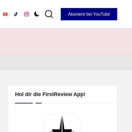
Aboniere bei YouTube
YouTube
TikTok
Instagram
Hol dir die FirstReview App!