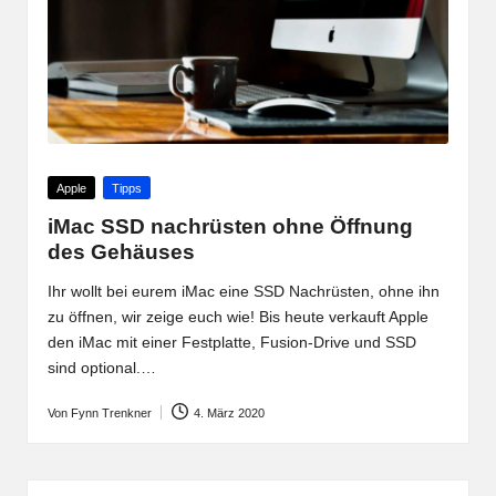
Posted
Apple
Tipps
in
iMac SSD nachrüsten ohne Öffnung
des Gehäuses
Ihr wollt bei eurem iMac eine SSD Nachrüsten, ohne ihn
zu öffnen, wir zeige euch wie! Bis heute verkauft Apple
den iMac mit einer Festplatte, Fusion-Drive und SSD
sind optional.…
Von
Fynn Trenkner
4. März 2020
Posted
by