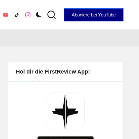
Aboniere bei YouTube
YouTube
TikTok
Instagram
Hol dir die FirstReview App!