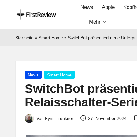
News
Apple
Kopfh
Mehr
F
Technik‑News,
Tests
ir
Startseite
»
Smart Home
»
SwitchBot präsentiert neue Unterput
&
s
clevere
Kaufempfehlungen:
t
Alles
Posted
News
Smart Home
R
zu
in
SwitchBot präsenti
Apple,
e
Smart‑Home,
Relaisschalter-Seri
v
Kopfhörern
&
i
Von
Fynn Trenkner
27. November 2024
Posted
Co.
by
e