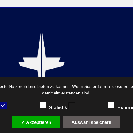
ste Nutzererlebnis bieten zu können. Wenn Sie fortfahren, diese Seit
damit einverstanden sind.
Statistik
Extern
✓ Akzeptieren
Auswahl speichern
© 2026 — FirstReview. By FirstReview Trenkner Hess GbR