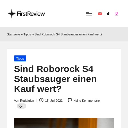
YouTube
TikTok
Instag
F
Technik‑News,
Tests
ir
Startseite
»
Tipps
»
Sind Roborock S4 Staubsauger einen Kauf wert?
&
s
clevere
Kaufempfehlungen:
t
Alles
Posted
Tipps
R
zu
in
Sind Roborock S4
Apple,
e
Staubsauger einen
Smart‑Home,
v
Kopfhörern
Kauf wert?
&
i
Co.
Von
Redaktion
15. Juli 2021
Keine Kommentare
e
Posted
0
by
w