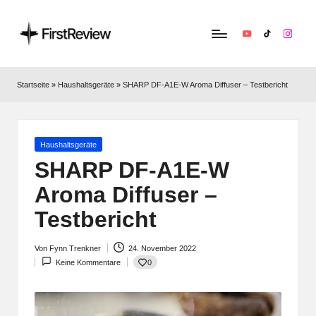
YouTube
TikTok
Instag
F
Technik‑News,
Tests
ir
Startseite
»
Haushaltsgeräte
»
SHARP DF-A1E-W Aroma Diffuser – Testbericht
&
s
clevere
Kaufempfehlungen:
t
Alles
Posted
Haushaltsgeräte
R
zu
in
SHARP DF-A1E-W
Apple,
e
Aroma Diffuser –
Smart‑Home,
v
Kopfhörern
Testbericht
&
i
Co.
Von
Fynn Trenkner
24. November 2022
e
Posted
0
Keine Kommentare
by
w