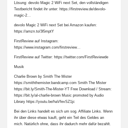
Lösung: devolo Magic 2 WiFi next Set, den vollständigen
Testbericht findet ihr unter:
https://firstreview.de/devolo-
magic-2…
devolo Magic 2 WiFi next Set bei Amazon kaufen:
https://amzn.to/3l5mptY
FirstReview auf Instagram:
https://www.instagram.com/firstreview…
FirstReview auf Twitter:
https://twitter.com/FirstReviewde
Musik
Charlie Brown by Smith The Mister
https://smiththemister.bandcamp.com
Smith The Mister
https://bit.ly/Smith-The-Mister-YT
Free Download / Stream:
https://bit.ly/al-charlie-brown
Music promoted by Audio
Library
https://youtu.be/haVfevSZ1jc
Bei den Links handelt es sich um sog. Affiliate Links. Wenn
ihr über diese etwas kauft, geht ein Teil des Geldes an
mich. Natürlich ohne, dass ihr dadurch mehr dafür bezahlt.