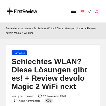
YouTube
TikTok
Instag
F
Technik‑News,
Tests
ir
Startseite
»
Hardware
»
Schlechtes WLAN? Diese Lösungen gibt es! + Review
&
devolo Magic 2 WiFi next
s
clevere
Kaufempfehlungen:
t
Alles
R
zu
Posted
Hardware
in
Apple,
Schlechtes WLAN?
e
Smart‑Home,
Diese Lösungen gibt
v
Kopfhörern
&
es! + Review devolo
i
Co.
Magic 2 WiFi next
e
w
Von
Fynn Trenkner
12. November 2020
Posted
0
Keine Kommentare
by