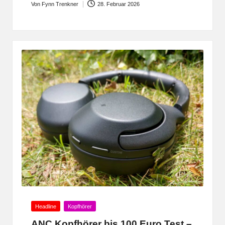
Von
Fynn Trenkner
28. Februar 2026
Posted
by
Posted
Headline
Kopfhörer
in
ANC Kopfhörer bis 100 Euro Test –