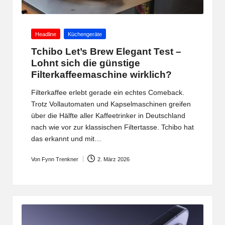
Posted
Headline
Küchengeräte
in
Tchibo Let’s Brew Elegant Test –
Lohnt sich die günstige
Filterkaffeemaschine wirklich?
Filterkaffee erlebt gerade ein echtes Comeback.
Trotz Vollautomaten und Kapselmaschinen greifen
über die Hälfte aller Kaffeetrinker in Deutschland
nach wie vor zur klassischen Filtertasse. Tchibo hat
das erkannt und mit…
Von
Fynn Trenkner
2. März 2026
Posted
by