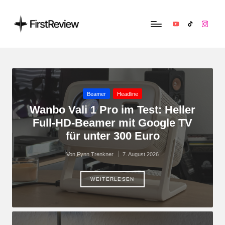
YouTube
TikTok
Instag
F
Technik‑News,
Tests
ir
&
s
clevere
Kaufempfehlungen:
t
Posted
Beamer
Headline
Alles
in
Wanbo Vali 1 Pro im Test: Heller
R
zu
Full-HD-Beamer mit Google TV
Apple,
e
für unter 300 Euro
Smart‑Home,
v
Kopfhörern
Von
Fynn Trenkner
7. August 2026
&
Posted
i
by
Co.
e
WEITERLESEN
w