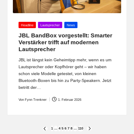
Posted
Headline
Lautsprecher
News
in
JBL BandBox vorgestellt: Smarter
Verstärker trifft auf modernen
Lautsprecher
JBL ist längst kein Geheimtipp mehr, wenn es um
Lautsprecher oder Kopfhörer geht – wir haben
schon viele Modelle getestet, von kleinen
Bluetooth-Boxen bis hin zu Party-Speakern. Jetzt
betritt der…
Von
Fynn Trenkner
1. Februar 2026
Posted
by
Seitennummerierung
1
…
4
5
6
7
8
…
110
PREVIOUS
NEXT