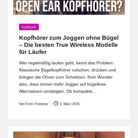
Posted
Kopfhörer
in
Kopfhörer zum Joggen ohne Bügel
– Die besten True Wireless Modelle
für Läufer
Wer regelmäßig laufen geht, kennt das Problem:
Klassische Bügelkopfhörer rutschen, drücken und
bringen die Ohren zum Schwitzen. Kein Wunder
also, dass immer mehr Jogger auf bügellose
Alternativen umsteigen. Ob kompakte…
Von
Fynn Trenkner
2. März 2026
Posted
by