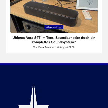
Posted
P
Allgemeines
in
i
mit
Ultimea Aura S4T im Test: Soundbar oder doch ein
komplettes Soundsystem?
Von
Fynn Trenkner
4. August 2026
Posted
by