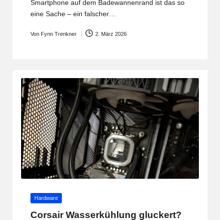
Smartphone auf dem Badewannenrand ist das so
eine Sache – ein falscher…
Von
Fynn Trenkner
2. März 2026
Posted
by
Posted
Hardware
in
Corsair Wasserkühlung gluckert?