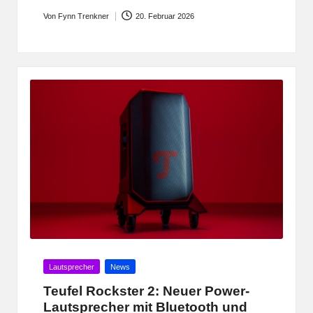
Von
Fynn Trenkner
20. Februar 2026
Posted
by
Posted
Lautsprecher
News
in
Teufel Rockster 2: Neuer Power-
Lautsprecher mit Bluetooth und