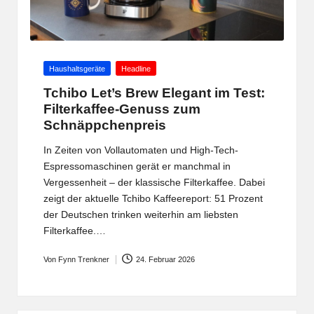
Posted
Haushaltsgeräte
Headline
in
Tchibo Let’s Brew Elegant im Test:
Filterkaffee-Genuss zum
Schnäppchenpreis
In Zeiten von Vollautomaten und High-Tech-
Espressomaschinen gerät er manchmal in
Vergessenheit – der klassische Filterkaffee. Dabei
zeigt der aktuelle Tchibo Kaffeereport: 51 Prozent
der Deutschen trinken weiterhin am liebsten
Filterkaffee.…
Von
Fynn Trenkner
24. Februar 2026
Posted
by