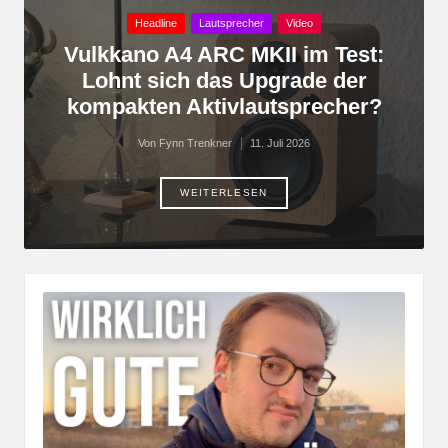
Posted
Headline
Lautsprecher
Video
in
Vulkkano A4 ARC MKII im Test:
Lohnt sich das Upgrade der
kompakten Aktivlautsprecher?
Von
Fynn Trenkner
11. Juli 2026
Posted
by
WEITERLESEN