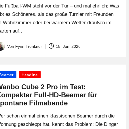
ie Fußball-WM steht vor der Tür – und mal ehrlich: Was
ibt es Schöneres, als das große Turnier mit Freunden
m Wohnzimmer oder bei warmem Wetter draußen im
arten auf…
Von
Fynn Trenkner
15. Juni 2026
osted
y
osted
Beamer
Headline
anbo Cube 2 Pro im Test:
ompakter Full-HD-Beamer für
pontane Filmabende
er schon einmal einen klassischen Beamer durch die
ohnung geschleppt hat, kennt das Problem: Die Dinger