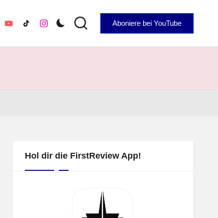
Aboniere bei YouTube
YouTube
TikTok
Instagram
Hol dir die FirstReview App!