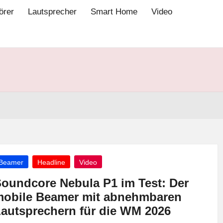
örer
Lautsprecher
Smart Home
Video
osted
Beamer
Headline
Video
oundcore Nebula P1 im Test: Der
obile Beamer mit abnehmbaren
autsprechern für die WM 2026