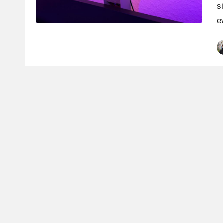
s
e
P
b