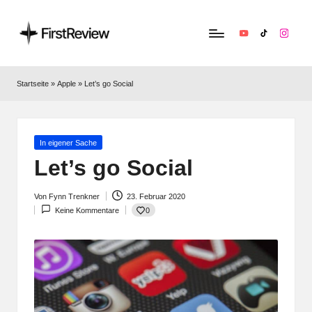
YouTube
TikTok
Instag
F
Technik‑News,
Tests
ir
Startseite
»
Apple
»
Let’s go Social
&
s
clevere
Kaufempfehlungen:
t
Alles
Posted
In eigener Sache
R
zu
in
Let’s go Social
Apple,
e
Smart‑Home,
Von
Fynn Trenkner
23. Februar 2020
v
Kopfhörern
Posted
0
Keine Kommentare
by
&
i
Co.
e
w