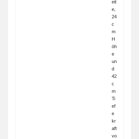
eit
e,
24
c
m
H
öh
e
un
d
42
c
m
Ti
ef
e
kr
aft
vo