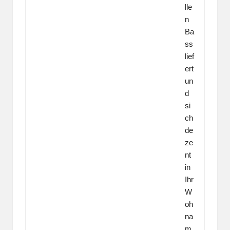
lle
n
Ba
ss
lief
ert
un
d
si
ch
de
ze
nt
in
Ihr
W
oh
na
m