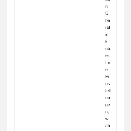
n
Ü
be
rbl
ic
k
üb
er
Ihr
e
Ei
ns
tell
un
ge
n,
w
äh