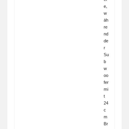
e,
w
äh
re
nd
de
r
Su
b
w
oo
fer
mi
t
24
c
m
Br