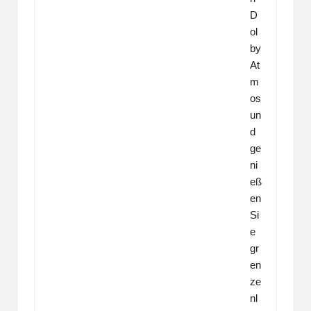
D
ol
by
At
m
os
un
d
ge
ni
eß
en
Si
e
gr
en
ze
nl