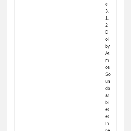
e
3.
1.
2
D
ol
by
At
m
os
So
un
db
ar
bi
et
et
Ih
ne