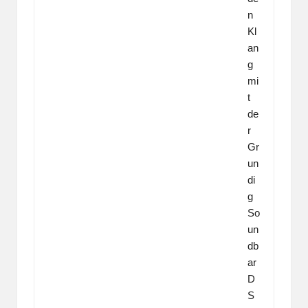
n
Kl
an
g
mi
t
de
r
Gr
un
di
g
So
un
db
ar
D
S