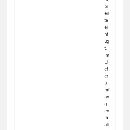
bi
en
te
ei
nf
üg
t.
Im
Li
ef
er
u
mf
an
g
en
th
alt