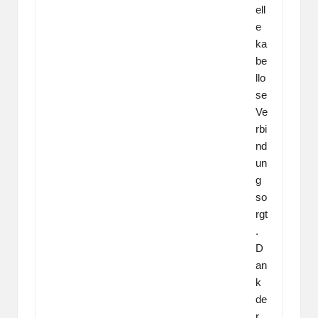
ell
e
ka
be
llo
se
Ve
rbi
nd
un
g
so
rgt
.
D
an
k
de
r