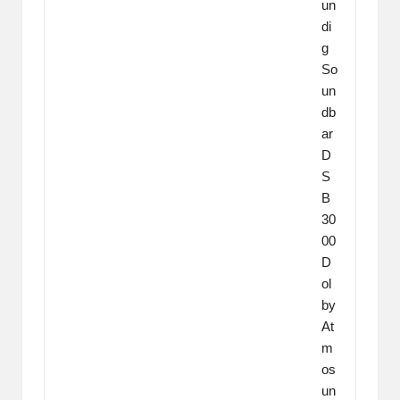
un
di
g
So
un
db
ar
D
S
B
30
00
D
ol
by
At
m
os
un