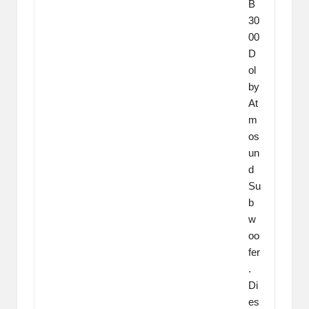
B
30
00
D
ol
by
At
m
os
un
d
Su
b
w
oo
fer
.
Di
es