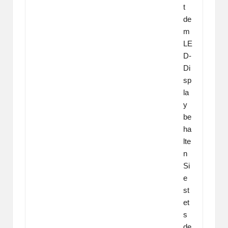
t
de
m
LE
D-
Di
sp
la
y
be
ha
lte
n
Si
e
st
et
s
de