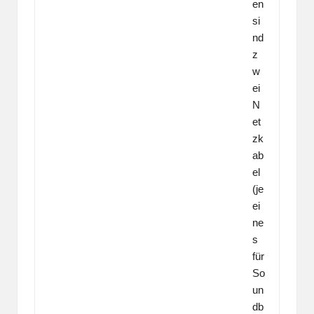
en
si
nd
z
w
ei
N
et
zk
ab
el
(je
ei
ne
s
für
So
un
db