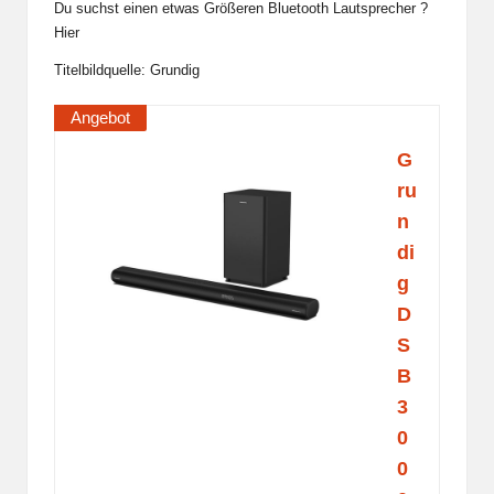
Du suchst einen etwas Größeren Bluetooth Lautsprecher ?
Hier
Titelbildquelle:
Grundig
Angebot
G
ru
n
di
g
D
S
B
3
0
0