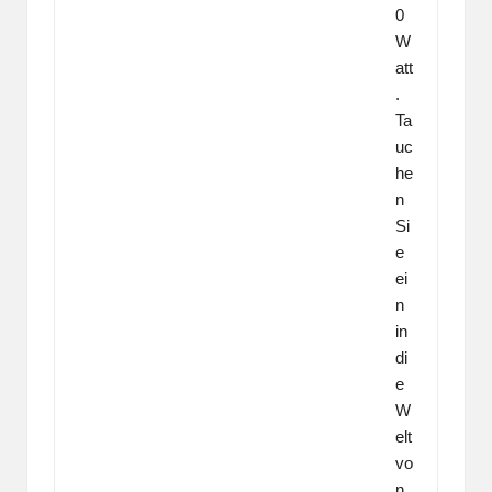
0
W
att
.
Ta
uc
he
n
Si
e
ei
n
in
di
e
W
elt
vo
n