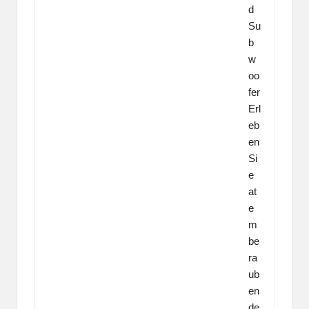
d
Su
b
w
oo
fer
Erl
eb
en
Si
e
at
e
m
be
ra
ub
en
de