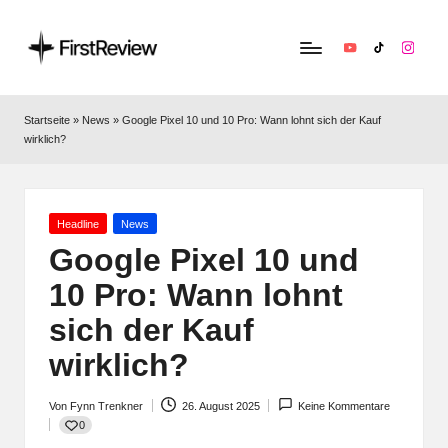
YouTube
TikTok
Instag
F
Technik‑News,
Tests
ir
Startseite
»
News
»
Google Pixel 10 und 10 Pro: Wann lohnt sich der Kauf
&
wirklich?
s
clevere
Kaufempfehlungen:
t
Alles
R
zu
Posted
Headline
News
in
Apple,
Google Pixel 10 und
e
Smart‑Home,
10 Pro: Wann lohnt
v
Kopfhörern
&
sich der Kauf
i
Co.
wirklich?
e
w
Von
Fynn Trenkner
26. August 2025
Keine Kommentare
Posted
0
by