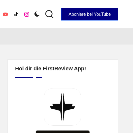
Aboniere bei YouTube
YouTube
TikTok
Instagram
Hol dir die FirstReview App!