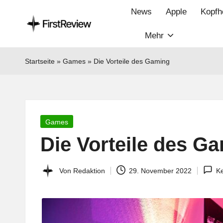
News
Apple
Kopfh
Mehr
F
Technik‑News,
Tests
ir
Startseite
»
Games
»
Die Vorteile des Gaming
&
s
clevere
Kaufempfehlungen:
t
Alles
Posted
Games
R
zu
in
Die Vorteile des G
Apple,
e
Smart‑Home,
v
Von
Redaktion
29. November 2022
K
Kopfhörern
Posted
&
by
i
Co.
e