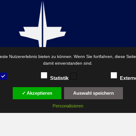
ste Nutzererlebnis bieten zu können. Wenn Sie fortfahren, diese Seit
damit einverstanden sind.
Statistik
Extern
✓ Akzeptieren
Auswahl speichern
© 2026 — FirstReview. By FirstReview Trenkner Hess GbR
Personalisieren