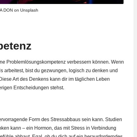
LA DON on Unsplash
petenz
e deine Problemlösungskompetenz verbessern können. Wenn
ls arbeitest, bist du gezwungen, logisch zu denken und
iese Art des Denkens kann dir im täglichen Leben
erigen Entscheidungen stehst.
e hervorragende Form des Stressabbaus sein kann. Studien
nken kann – ein Hormon, das mit Stress in Verbindung
fühle abbaut. Egal, ob du dich auf ein herausforderndes