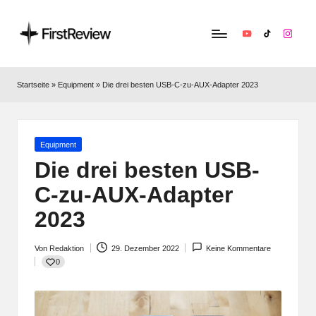
YouTube
TikTok
Instag
F
Technik‑News,
Tests
ir
Startseite
»
Equipment
»
Die drei besten USB-C-zu-AUX-Adapter 2023
&
s
clevere
Kaufempfehlungen:
t
Alles
Posted
Equipment
R
zu
in
Die drei besten USB-
Apple,
e
C-zu-AUX-Adapter
Smart‑Home,
v
Kopfhörern
2023
&
i
Co.
Von
Redaktion
29. Dezember 2022
Keine Kommentare
e
Posted
0
by
w