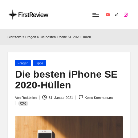
YouTube
TikTok
Instag
F
Technik‑News,
Tests
ir
Startseite
»
Fragen
»
Die besten iPhone SE 2020-Hüllen
&
s
clevere
Kaufempfehlungen:
t
Alles
Posted
Fragen
Tipps
R
zu
in
Die besten iPhone SE
Apple,
e
2020-Hüllen
Smart‑Home,
v
Kopfhörern
&
Von
Redaktion
31. Januar 2021
Keine Kommentare
i
Posted
0
Co.
by
e
w