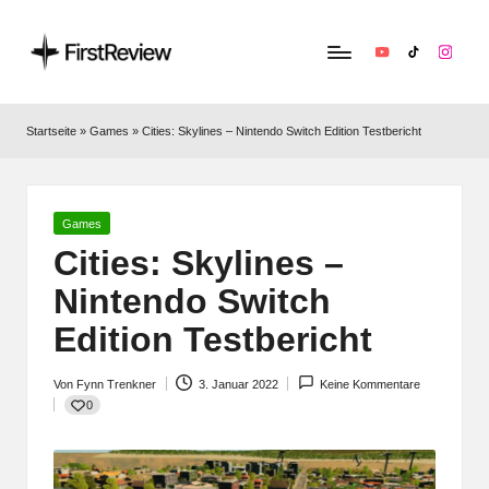
YouTube
TikTok
Instag
F
Technik‑News,
Tests
ir
Startseite
»
Games
»
Cities: Skylines – Nintendo Switch Edition Testbericht
&
s
clevere
Kaufempfehlungen:
t
Alles
Posted
Games
R
zu
in
Cities: Skylines –
Apple,
e
Nintendo Switch
Smart‑Home,
v
Kopfhörern
Edition Testbericht
&
i
Co.
Von
Fynn Trenkner
3. Januar 2022
Keine Kommentare
e
Posted
0
by
w