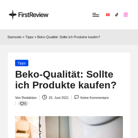
YouTube
TikTok
Instag
F
Technik‑News,
Tests
ir
Startseite
»
Tipps
»
Beko-Qualität: Sollte ich Produkte kaufen?
&
s
clevere
Kaufempfehlungen:
t
Alles
Posted
Tipps
R
zu
in
Beko-Qualität: Sollte
Apple,
e
ich Produkte kaufen?
Smart‑Home,
v
Kopfhörern
&
Von
Redaktion
25. Juni 2021
Keine Kommentare
i
Posted
0
Co.
by
e
w