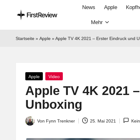
News
Apple
Kopfh
Mehr
F
Technik‑News,
Tests
ir
Startseite
»
Apple
»
Apple TV 4K 2021 – Erster Eindruck und 
&
s
clevere
Kaufempfehlungen:
t
Alles
Posted
Apple
Video
R
zu
in
Apple TV 4K 2021 –
Apple,
e
Smart‑Home,
Unboxing
v
Kopfhörern
&
i
Von
Fynn Trenkner
25. Mai 2021
Kei
Posted
Co.
by
e