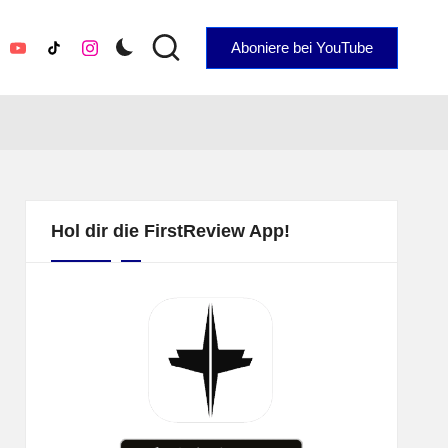
Aboniere bei YouTube
YouTube
TikTok
Instagram
Hol dir die FirstReview App!