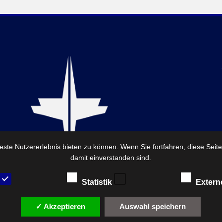
ste Nutzererlebnis bieten zu können. Wenn Sie fortfahren, diese Seit
damit einverstanden sind.
Statistik
Extern
✓ Akzeptieren
Auswahl speichern
© 2026 — FirstReview. By FirstReview Trenkner Hess GbR