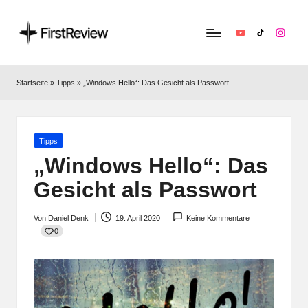
YouTube
TikTok
Instag
F
Technik‑News,
Tests
ir
Startseite
»
Tipps
»
„Windows Hello“: Das Gesicht als Passwort
&
s
clevere
Kaufempfehlungen:
t
Alles
Posted
Tipps
R
zu
in
„Windows Hello“: Das
Apple,
e
Gesicht als Passwort
Smart‑Home,
v
Kopfhörern
&
Von
Daniel Denk
19. April 2020
Keine Kommentare
i
Posted
0
Co.
by
e
w