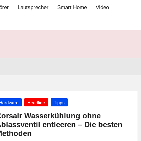
örer
Lautsprecher
Smart Home
Video
osted
Hardware
Headline
Tipps
orsair Wasserkühlung ohne
blassventil entleeren – Die besten
Methoden