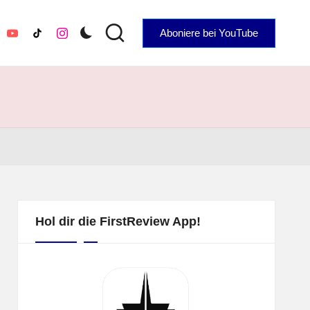
Aboniere bei YouTube
YouTube
TikTok
Instagram
Hol dir die FirstReview App!